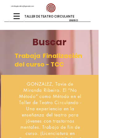
circlingteatro@gmail.com
TALLER DE TEATRO CIRCULANTE
UNIRIO
Buscar
Trabaja Finalización
del curso - TCC
GONZALEZ, Tavie de
Miranda Ribeiro. El “No
Método” como Método en el
Taller de Teatro Circulando -
Una experiencia en la
enseñanza del teatro para
jóvenes con trastornos
mentales. Trabajo de fin de
curso. (Licenciatura en