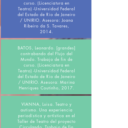
curso. (Licenciatura en
Teatro) -Universidad Federal
del Estado de Rio de Janeiro
/ UNIRIO. Asesora: Joana
Ribeiro da S. Tavares,
2014.
BATOS, Leonardo. [grandes]
contrabando del Flujo del
Mundo. Trabajo de fin de
curso. (Licenciatura en
Teatro) -Universidad Federal
del Estado de Rio de Janeiro
/ UNIRIO. Asesora: Marina
Henriques Coutinho, 2017.
VIANNA, Luisa. Teatro y
autismo. Una experiencia
periodística y artística en el
Taller de Teatro del proyecto
Circulando. Trabajo de fin