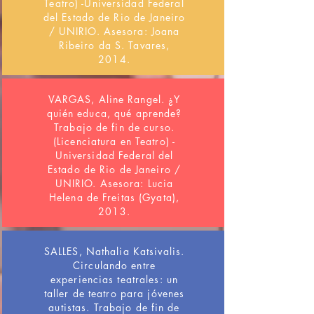
Teatro) -Universidad Federal
del Estado de Rio de Janeiro
/ UNIRIO. Asesora: Joana
Ribeiro da S. Tavares,
2014.
VARGAS, Aline Rangel. ¿Y
quién educa, qué aprende?
Trabajo de fin de curso.
(Licenciatura en Teatro) -
Universidad Federal del
Estado de Rio de Janeiro /
UNIRIO. Asesora: Lucia
Helena de Freitas (Gyata),
2013.
SALLES, Nathalia Katsivalis.
Circulando entre
experiencias teatrales: un
taller de teatro para jóvenes
autistas. Trabajo de fin de